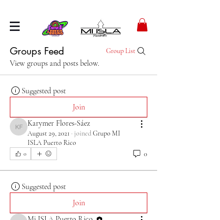
Groups Feed
Group List
View groups and posts below.
Suggested post
Join
Karymer Flores-Sáez
Karymer Flores-Sáez
August 29, 2021
·
joined
Grupo MI
ISLA Puerto Rico
0
0
Suggested post
Join
Mi ISLA Puerto Rico